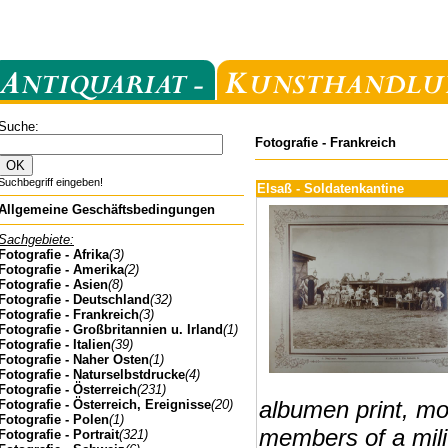
Suche:
Fotografie - Frankreich
Suchbegriff eingeben!
Elsaß - Soldatenkantine
Allgemeine Geschäftsbedingungen
Sachgebiete:
Fotografie - Afrika
(3)
Fotografie - Amerika
(2)
Fotografie - Asien
(8)
Fotografie - Deutschland
(32)
Fotografie - Frankreich
(3)
Fotografie - Großbritannien u. Irland
(1)
Fotografie - Italien
(39)
Fotografie - Naher Osten
(1)
Fotografie - Naturselbstdrucke
(4)
Fotografie - Österreich
(231)
albumen print, mo
Fotografie - Österreich, Ereignisse
(20)
Fotografie - Polen
(1)
members of a mili
Fotografie - Portrait
(321)