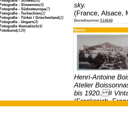
Fotografie - Schweiz
(6)
sky.
Fotografie - Slowenien
(4)
Fotografie - Südosteuropa
(7)
(France, Alsace, M
Fotografie - Tschechien
(2)
Fotografie - Türkei / Griechenland
(2)
Bestellnummer:
S14649
Fotografie - Ungarn
(4)
Fotografie thematisch
(4)
Hyeres
Fotokunst
(128)
Henri-Antoine Bo
Atelier Boissonna
bis 1920. # Vinta
(Frankreich, Fran
Johannes Müller | Franz-Josef-Strasse 19 | A-5020 Salzbu
Bestellnummer:
S13054
Hyeres