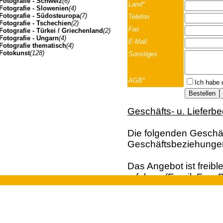
Fotografie - Schweiz
(6)
Land*
Fotografie - Slowenien
(4)
Fotografie - Südosteuropa
(7)
Telefon
Fotografie - Tschechien
(2)
Fax
Fotografie - Türkei / Griechenland
(2)
Fotografie - Ungarn
(4)
E-Mail
Fotografie thematisch
(4)
Fotokunst
(128)
Sonstiges
AGB*
Ich habe 
Geschäfts- u. Lieferb
Die folgenden Geschäft
Geschäftsbeziehunge
Das Angebot ist freibl
erfolgen (Email; Fax; B
Vertragsangebot. Die 
Johannes Müller | Franz-Josef-Strasse 19 | A-5020 Salzbu
der Bestellung dar. Ei
und Kunden aus dem A
Euro, behalten wir un