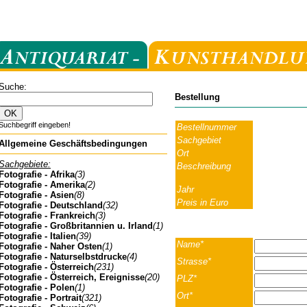
Suche:
Bestellung
Suchbegriff eingeben!
Bestellnummer
Sachgebiet
Allgemeine Geschäftsbedingungen
Ort
Sachgebiete:
Beschreibung
Fotografie - Afrika
(3)
Fotografie - Amerika
(2)
Jahr
Fotografie - Asien
(8)
Preis in Euro
Fotografie - Deutschland
(32)
Fotografie - Frankreich
(3)
Fotografie - Großbritannien u. Irland
(1)
Fotografie - Italien
(39)
Name*
Fotografie - Naher Osten
(1)
Fotografie - Naturselbstdrucke
(4)
Strasse*
Fotografie - Österreich
(231)
Fotografie - Österreich, Ereignisse
(20)
PLZ*
Fotografie - Polen
(1)
Ort*
Fotografie - Portrait
(321)