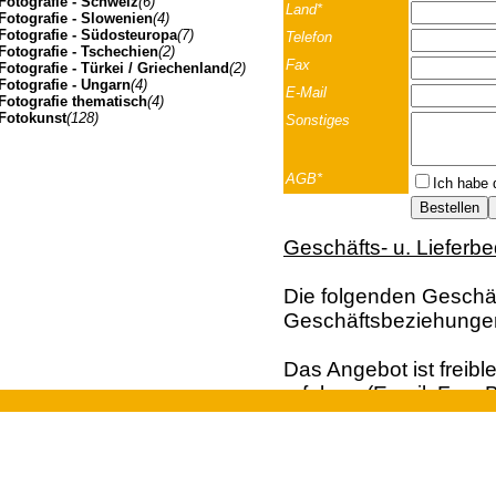
Fotografie - Schweiz
(6)
Land*
Fotografie - Slowenien
(4)
Fotografie - Südosteuropa
(7)
Telefon
Fotografie - Tschechien
(2)
Fax
Fotografie - Türkei / Griechenland
(2)
Fotografie - Ungarn
(4)
E-Mail
Fotografie thematisch
(4)
Fotokunst
(128)
Sonstiges
AGB*
Ich habe 
Geschäfts- u. Lieferb
Die folgenden Geschäft
Geschäftsbeziehunge
Das Angebot ist freibl
erfolgen (Email; Fax; B
Vertragsangebot. Die 
Johannes Müller | Franz-Josef-Strasse 19 | A-5020 Salzbu
der Bestellung dar. Ei
und Kunden aus dem A
Euro, behalten wir un