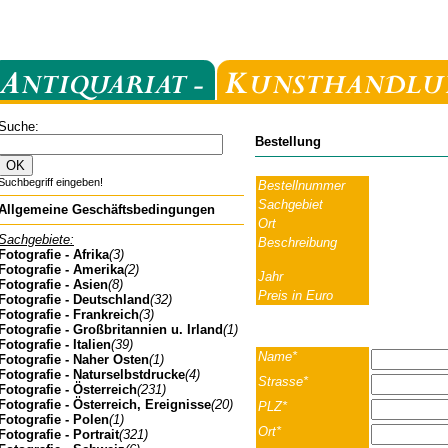
Suche:
Bestellung
Suchbegriff eingeben!
Bestellnummer
Sachgebiet
Allgemeine Geschäftsbedingungen
Ort
Sachgebiete:
Beschreibung
Fotografie - Afrika
(3)
Fotografie - Amerika
(2)
Jahr
Fotografie - Asien
(8)
Preis in Euro
Fotografie - Deutschland
(32)
Fotografie - Frankreich
(3)
Fotografie - Großbritannien u. Irland
(1)
Fotografie - Italien
(39)
Name*
Fotografie - Naher Osten
(1)
Fotografie - Naturselbstdrucke
(4)
Strasse*
Fotografie - Österreich
(231)
Fotografie - Österreich, Ereignisse
(20)
PLZ*
Fotografie - Polen
(1)
Ort*
Fotografie - Portrait
(321)