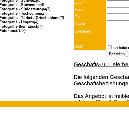
Fotografie - Schweiz
(6)
Land*
Fotografie - Slowenien
(4)
Fotografie - Südosteuropa
(7)
Telefon
Fotografie - Tschechien
(2)
Fax
Fotografie - Türkei / Griechenland
(2)
Fotografie - Ungarn
(4)
E-Mail
Fotografie thematisch
(4)
Fotokunst
(128)
Sonstiges
AGB*
Ich habe 
Geschäfts- u. Lieferb
Die folgenden Geschäft
Geschäftsbeziehunge
Das Angebot ist freibl
erfolgen (Email; Fax; B
Vertragsangebot. Die 
Johannes Müller | Franz-Josef-Strasse 19 | A-5020 Salzbu
der Bestellung dar. Ei
und Kunden aus dem A
Euro, behalten wir un