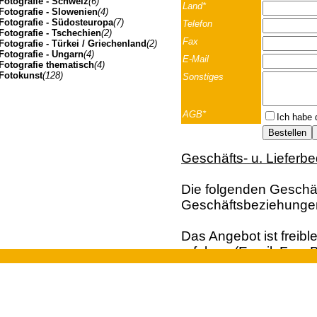
Fotografie - Schweiz
(6)
Land*
Fotografie - Slowenien
(4)
Fotografie - Südosteuropa
(7)
Telefon
Fotografie - Tschechien
(2)
Fax
Fotografie - Türkei / Griechenland
(2)
Fotografie - Ungarn
(4)
E-Mail
Fotografie thematisch
(4)
Fotokunst
(128)
Sonstiges
AGB*
Ich habe 
Geschäfts- u. Lieferb
Die folgenden Geschäft
Geschäftsbeziehunge
Das Angebot ist freibl
erfolgen (Email; Fax; B
Vertragsangebot. Die 
Johannes Müller | Franz-Josef-Strasse 19 | A-5020 Salzbu
der Bestellung dar. Ei
und Kunden aus dem A
Euro, behalten wir un