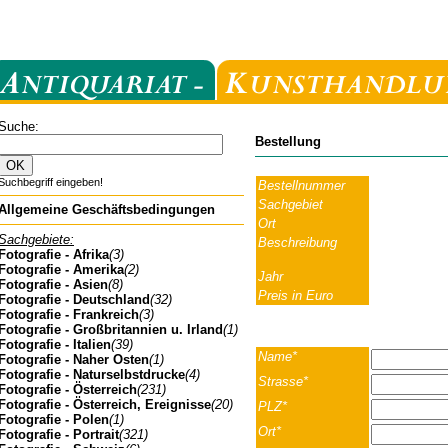
Suche:
Bestellung
Suchbegriff eingeben!
Bestellnummer
Sachgebiet
Allgemeine Geschäftsbedingungen
Ort
Sachgebiete:
Beschreibung
Fotografie - Afrika
(3)
Fotografie - Amerika
(2)
Jahr
Fotografie - Asien
(8)
Preis in Euro
Fotografie - Deutschland
(32)
Fotografie - Frankreich
(3)
Fotografie - Großbritannien u. Irland
(1)
Fotografie - Italien
(39)
Name*
Fotografie - Naher Osten
(1)
Fotografie - Naturselbstdrucke
(4)
Strasse*
Fotografie - Österreich
(231)
Fotografie - Österreich, Ereignisse
(20)
PLZ*
Fotografie - Polen
(1)
Ort*
Fotografie - Portrait
(321)