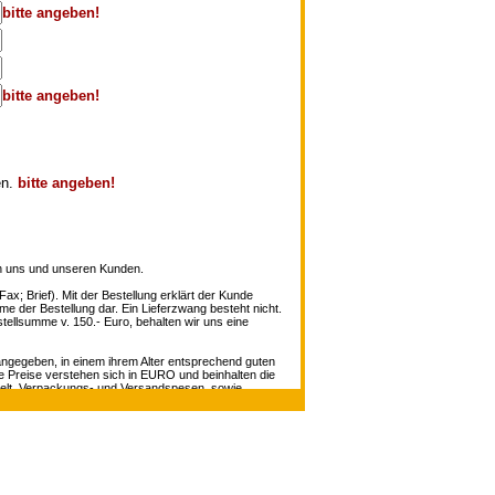
bitte angeben!
bitte angeben!
en.
bitte angeben!
en uns und unseren Kunden.
ax; Brief). Mit der Bestellung erklärt der Kunde
me der Bestellung dar. Ein Lieferzwang besteht nicht.
ellsumme v. 150.- Euro, behalten wir uns eine
 angegeben, in einem ihrem Alter entsprechend guten
le Preise verstehen sich in EURO und beinhalten die
ndelt. Verpackungs- und Versandspesen, sowie
n. Sollte jedoch ein Objekt bereits verkauft sein,
fice@antiquariat-mueller.at