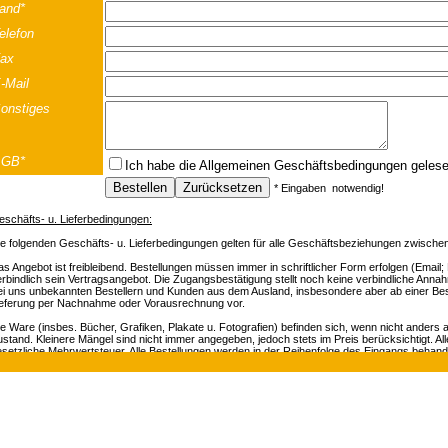
and*
elefon
ax
-Mail
onstiges
AGB*
Ich habe die
Allgemeinen Geschäftsbedingungen
geles
* Eingaben notwendig!
eschäfts- u. Lieferbedingungen:
ie folgenden Geschäfts- u. Lieferbedingungen gelten für alle Geschäftsbeziehungen zwisch
s Angebot ist freibleibend. Bestellungen müssen immer in schriftlicher Form erfolgen (Email; F
rbindlich sein Vertragsangebot. Die Zugangsbestätigung stellt noch keine verbindliche Annah
ei uns unbekannten Bestellern und Kunden aus dem Ausland, insbesondere aber ab einer Best
ieferung per Nachnahme oder Vorausrechnung vor.
e Ware (insbes. Bücher, Grafiken, Plakate u. Fotografien) befinden sich, wenn nicht anders
stand. Kleinere Mängel sind nicht immer angegeben, jedoch stets im Preis berücksichtigt. Al
esetzliche Mehrwertsteuer. Alle Bestellungen werden in der Reihenfolge des Eingangs beha
rsandrisiko gehen zu Lasten des Käufers. Eine Bestätigung Ihrer Bestellung kann nicht erfolge
nachrichtigen wir Sie innerhalb von 48 Stunden.
osef-Strasse 19 | A-5020 Salzburg | Telefon +43 (0) 664 / 2010925 | e-mail:
of