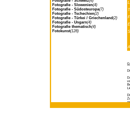
Fotografie - Schweiz
(6)
L
Fotografie - Slowenien
(4)
Fotografie - Südosteuropa
(7)
T
Fotografie - Tschechien
(2)
F
Fotografie - Türkei / Griechenland
(2)
Fotografie - Ungarn
(4)
E
Fotografie thematisch
(4)
Fotokunst
(128)
S
G
D
Da
ve
B
L
Di
Zu
g
Ve
be
Johannes Müller | Franz-J