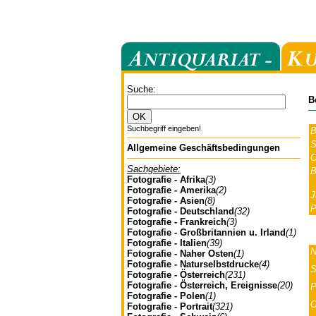
Suche:
B
Suchbegriff eingeben!
B
S
Allgemeine Geschäftsbedingungen
O
Sachgebiete:
B
Fotografie - Afrika
(3)
Fotografie - Amerika
(2)
J
Fotografie - Asien
(8)
P
Fotografie - Deutschland
(32)
Fotografie - Frankreich
(3)
Fotografie - Großbritannien u. Irland
(1)
Fotografie - Italien
(39)
N
Fotografie - Naher Osten
(1)
Fotografie - Naturselbstdrucke
(4)
S
Fotografie - Österreich
(231)
Fotografie - Österreich, Ereignisse
(20)
P
Fotografie - Polen
(1)
O
Fotografie - Portrait
(321)