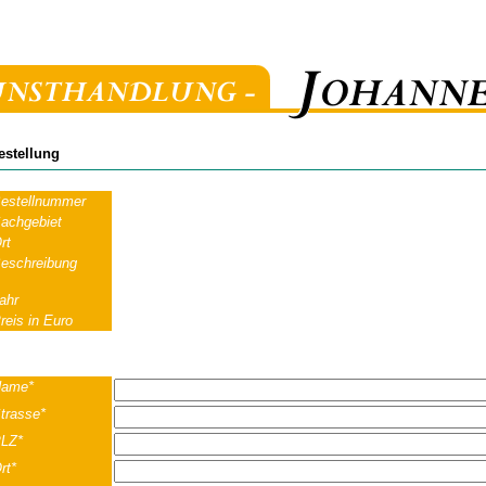
estellung
estellnummer
achgebiet
rt
eschreibung
ahr
reis in Euro
ame*
trasse*
LZ*
rt*