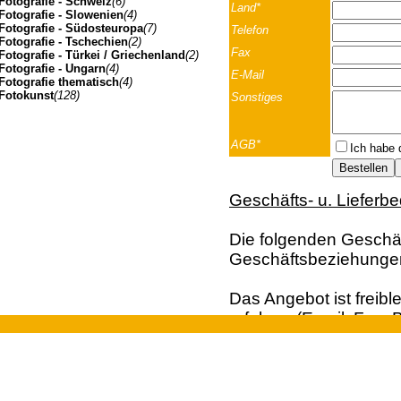
Fotografie - Schweiz
(6)
Land*
Fotografie - Slowenien
(4)
Fotografie - Südosteuropa
(7)
Telefon
Fotografie - Tschechien
(2)
Fax
Fotografie - Türkei / Griechenland
(2)
Fotografie - Ungarn
(4)
E-Mail
Fotografie thematisch
(4)
Fotokunst
(128)
Sonstiges
AGB*
Ich habe 
Geschäfts- u. Lieferb
Die folgenden Geschäft
Geschäftsbeziehunge
Das Angebot ist freibl
erfolgen (Email; Fax; B
Vertragsangebot. Die 
Johannes Müller | Franz-Josef-Strasse 19 | A-5020 Salzbu
der Bestellung dar. Ei
und Kunden aus dem A
Euro, behalten wir un