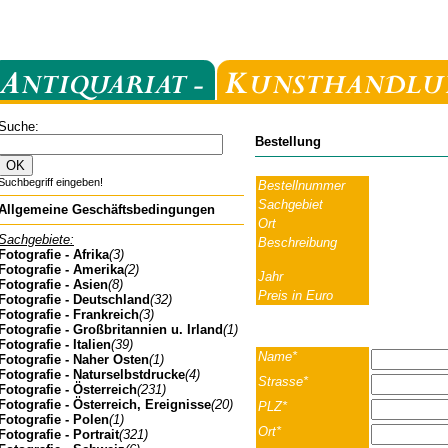
Suche:
Bestellung
Suchbegriff eingeben!
Bestellnummer
Sachgebiet
Allgemeine Geschäftsbedingungen
Ort
Sachgebiete:
Beschreibung
Fotografie - Afrika
(3)
Fotografie - Amerika
(2)
Jahr
Fotografie - Asien
(8)
Preis in Euro
Fotografie - Deutschland
(32)
Fotografie - Frankreich
(3)
Fotografie - Großbritannien u. Irland
(1)
Fotografie - Italien
(39)
Name*
Fotografie - Naher Osten
(1)
Fotografie - Naturselbstdrucke
(4)
Strasse*
Fotografie - Österreich
(231)
Fotografie - Österreich, Ereignisse
(20)
PLZ*
Fotografie - Polen
(1)
Ort*
Fotografie - Portrait
(321)