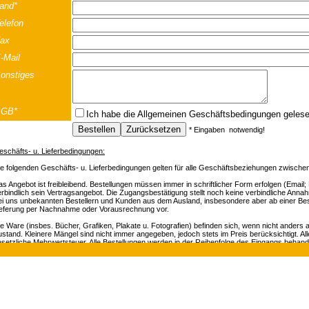
and*
elefon
ax
-Mail
onstiges
AGB*
Ich habe die
Allgemeinen Geschäftsbedingungen
geles
* Eingaben notwendig!
eschäfts- u. Lieferbedingungen:
ie folgenden Geschäfts- u. Lieferbedingungen gelten für alle Geschäftsbeziehungen zwisch
s Angebot ist freibleibend. Bestellungen müssen immer in schriftlicher Form erfolgen (Email; F
rbindlich sein Vertragsangebot. Die Zugangsbestätigung stellt noch keine verbindliche Annah
ei uns unbekannten Bestellern und Kunden aus dem Ausland, insbesondere aber ab einer Best
ieferung per Nachnahme oder Vorausrechnung vor.
e Ware (insbes. Bücher, Grafiken, Plakate u. Fotografien) befinden sich, wenn nicht anders
stand. Kleinere Mängel sind nicht immer angegeben, jedoch stets im Preis berücksichtigt. Al
esetzliche Mehrwertsteuer. Alle Bestellungen werden in der Reihenfolge des Eingangs beha
rsandrisiko gehen zu Lasten des Käufers. Eine Bestätigung Ihrer Bestellung kann nicht erfolge
nachrichtigen wir Sie innerhalb von 48 Stunden.
osef-Strasse 19 | A-5020 Salzburg | Telefon +43 (0) 664 / 2010925 | e-mail:
of