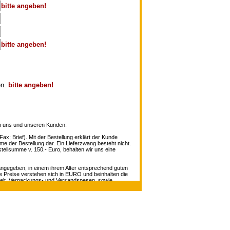
bitte angeben!
bitte angeben!
en.
bitte angeben!
en uns und unseren Kunden.
ax; Brief). Mit der Bestellung erklärt der Kunde
me der Bestellung dar. Ein Lieferzwang besteht nicht.
ellsumme v. 150.- Euro, behalten wir uns eine
 angegeben, in einem ihrem Alter entsprechend guten
le Preise verstehen sich in EURO und beinhalten die
ndelt. Verpackungs- und Versandspesen, sowie
n. Sollte jedoch ein Objekt bereits verkauft sein,
fice@antiquariat-mueller.at