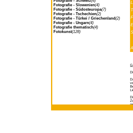
Fotografie - Schweiz
(6)
L
Fotografie - Slowenien
(4)
Fotografie - Südosteuropa
(7)
T
Fotografie - Tschechien
(2)
F
Fotografie - Türkei / Griechenland
(2)
Fotografie - Ungarn
(4)
E
Fotografie thematisch
(4)
Fotokunst
(128)
S
G
D
Da
ve
B
L
Di
Zu
g
Ve
be
Johannes Müller | Franz-J