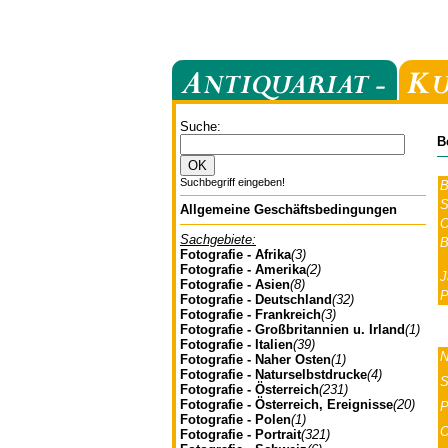
Suche:
B
Suchbegriff eingeben!
B
S
Allgemeine Geschäftsbedingungen
O
Sachgebiete:
B
Fotografie - Afrika
(3)
Fotografie - Amerika
(2)
J
Fotografie - Asien
(8)
P
Fotografie - Deutschland
(32)
Fotografie - Frankreich
(3)
Fotografie - Großbritannien u. Irland
(1)
Fotografie - Italien
(39)
N
Fotografie - Naher Osten
(1)
Fotografie - Naturselbstdrucke
(4)
S
Fotografie - Österreich
(231)
Fotografie - Österreich, Ereignisse
(20)
P
Fotografie - Polen
(1)
O
Fotografie - Portrait
(321)