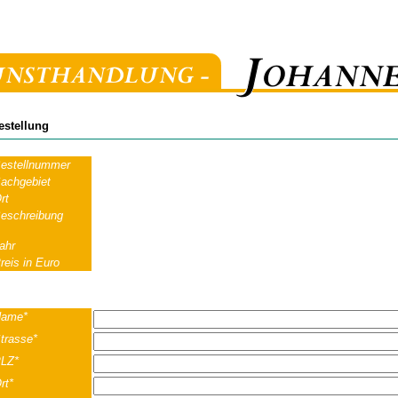
estellung
estellnummer
achgebiet
rt
eschreibung
ahr
reis in Euro
ame*
trasse*
LZ*
rt*