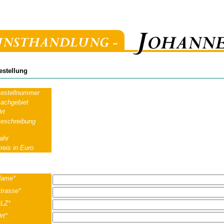
estellung
estellnummer
achgebiet
rt
eschreibung
ahr
reis in Euro
ame*
trasse*
LZ*
rt*