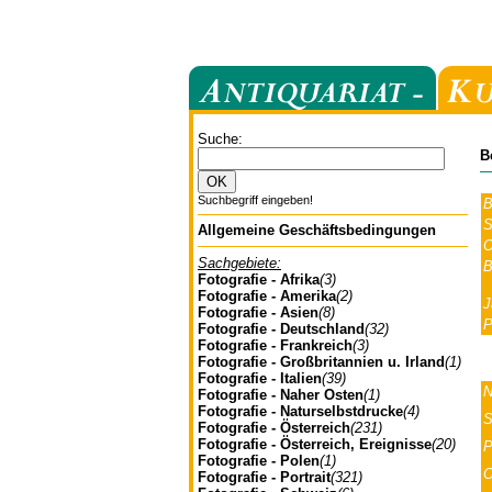
Suche:
B
Suchbegriff eingeben!
B
S
Allgemeine Geschäftsbedingungen
O
Sachgebiete:
B
Fotografie - Afrika
(3)
Fotografie - Amerika
(2)
J
Fotografie - Asien
(8)
P
Fotografie - Deutschland
(32)
Fotografie - Frankreich
(3)
Fotografie - Großbritannien u. Irland
(1)
Fotografie - Italien
(39)
N
Fotografie - Naher Osten
(1)
Fotografie - Naturselbstdrucke
(4)
S
Fotografie - Österreich
(231)
Fotografie - Österreich, Ereignisse
(20)
P
Fotografie - Polen
(1)
O
Fotografie - Portrait
(321)