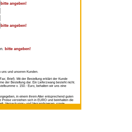
bitte angeben!
bitte angeben!
en.
bitte angeben!
en uns und unseren Kunden.
ax; Brief). Mit der Bestellung erklärt der Kunde
me der Bestellung dar. Ein Lieferzwang besteht nicht.
ellsumme v. 150.- Euro, behalten wir uns eine
 angegeben, in einem ihrem Alter entsprechend guten
le Preise verstehen sich in EURO und beinhalten die
ndelt. Verpackungs- und Versandspesen, sowie
n. Sollte jedoch ein Objekt bereits verkauft sein,
fice@antiquariat-mueller.at