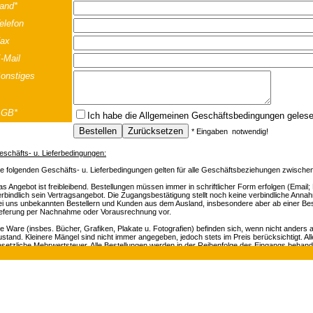
and*
elefon
ax
-Mail
onstiges
AGB*
Ich habe die
Allgemeinen Geschäftsbedingungen
geles
* Eingaben notwendig!
eschäfts- u. Lieferbedingungen:
ie folgenden Geschäfts- u. Lieferbedingungen gelten für alle Geschäftsbeziehungen zwisch
s Angebot ist freibleibend. Bestellungen müssen immer in schriftlicher Form erfolgen (Email; F
rbindlich sein Vertragsangebot. Die Zugangsbestätigung stellt noch keine verbindliche Annah
ei uns unbekannten Bestellern und Kunden aus dem Ausland, insbesondere aber ab einer Best
ieferung per Nachnahme oder Vorausrechnung vor.
e Ware (insbes. Bücher, Grafiken, Plakate u. Fotografien) befinden sich, wenn nicht anders
stand. Kleinere Mängel sind nicht immer angegeben, jedoch stets im Preis berücksichtigt. Al
esetzliche Mehrwertsteuer. Alle Bestellungen werden in der Reihenfolge des Eingangs beha
rsandrisiko gehen zu Lasten des Käufers. Eine Bestätigung Ihrer Bestellung kann nicht erfolge
nachrichtigen wir Sie innerhalb von 48 Stunden.
osef-Strasse 19 | A-5020 Salzburg | Telefon +43 (0) 664 / 2010925 | e-mail:
of