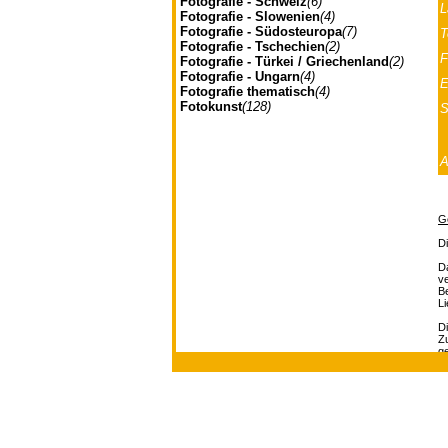
Fotografie - Schweiz
(6)
L
Fotografie - Slowenien
(4)
Fotografie - Südosteuropa
(7)
T
Fotografie - Tschechien
(2)
F
Fotografie - Türkei / Griechenland
(2)
Fotografie - Ungarn
(4)
E
Fotografie thematisch
(4)
Fotokunst
(128)
S
G
D
Da
ve
B
L
Di
Zu
g
Ve
be
Johannes Müller | Franz-J