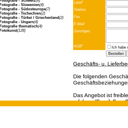
Fotografie - Schweiz
(6)
Land*
Fotografie - Slowenien
(4)
Fotografie - Südosteuropa
(7)
Telefon
Fotografie - Tschechien
(2)
Fax
Fotografie - Türkei / Griechenland
(2)
Fotografie - Ungarn
(4)
E-Mail
Fotografie thematisch
(4)
Fotokunst
(128)
Sonstiges
AGB*
Ich habe 
Geschäfts- u. Lieferb
Die folgenden Geschäft
Geschäftsbeziehunge
Das Angebot ist freibl
erfolgen (Email; Fax; B
Vertragsangebot. Die 
Johannes Müller | Franz-Josef-Strasse 19 | A-5020 Salzbu
der Bestellung dar. Ei
und Kunden aus dem A
Euro, behalten wir un