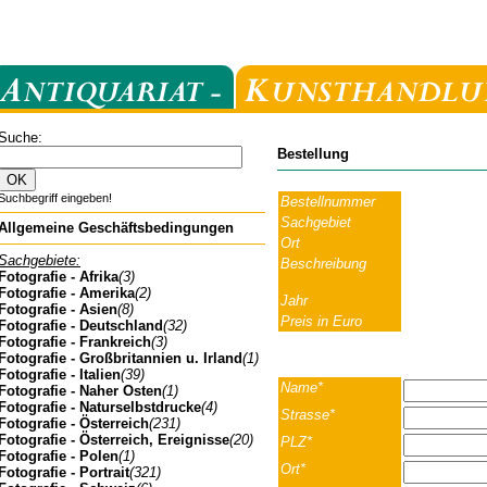
Suche:
Bestellung
Suchbegriff eingeben!
Bestellnummer
Sachgebiet
Allgemeine Geschäftsbedingungen
Ort
Sachgebiete:
Beschreibung
Fotografie - Afrika
(3)
Fotografie - Amerika
(2)
Jahr
Fotografie - Asien
(8)
Preis in Euro
Fotografie - Deutschland
(32)
Fotografie - Frankreich
(3)
Fotografie - Großbritannien u. Irland
(1)
Fotografie - Italien
(39)
Name*
Fotografie - Naher Osten
(1)
Fotografie - Naturselbstdrucke
(4)
Strasse*
Fotografie - Österreich
(231)
Fotografie - Österreich, Ereignisse
(20)
PLZ*
Fotografie - Polen
(1)
Ort*
Fotografie - Portrait
(321)