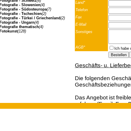
Fotografie - Schweiz
(6)
Land*
Fotografie - Slowenien
(4)
Fotografie - Südosteuropa
(7)
Telefon
Fotografie - Tschechien
(2)
Fax
Fotografie - Türkei / Griechenland
(2)
Fotografie - Ungarn
(4)
E-Mail
Fotografie thematisch
(4)
Fotokunst
(128)
Sonstiges
AGB*
Ich habe 
Geschäfts- u. Lieferb
Die folgenden Geschäft
Geschäftsbeziehunge
Das Angebot ist freibl
erfolgen (Email; Fax; B
Vertragsangebot. Die 
Johannes Müller | Franz-Josef-Strasse 19 | A-5020 Salzbu
der Bestellung dar. Ei
und Kunden aus dem A
Euro, behalten wir un