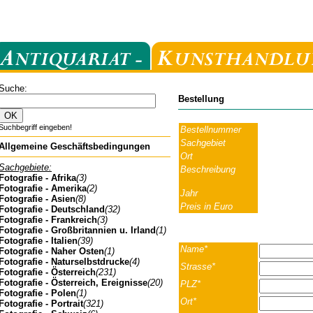
Suche:
Bestellung
Suchbegriff eingeben!
Bestellnummer
Sachgebiet
Allgemeine Geschäftsbedingungen
Ort
Sachgebiete:
Beschreibung
Fotografie - Afrika
(3)
Fotografie - Amerika
(2)
Jahr
Fotografie - Asien
(8)
Preis in Euro
Fotografie - Deutschland
(32)
Fotografie - Frankreich
(3)
Fotografie - Großbritannien u. Irland
(1)
Fotografie - Italien
(39)
Name*
Fotografie - Naher Osten
(1)
Fotografie - Naturselbstdrucke
(4)
Strasse*
Fotografie - Österreich
(231)
Fotografie - Österreich, Ereignisse
(20)
PLZ*
Fotografie - Polen
(1)
Ort*
Fotografie - Portrait
(321)