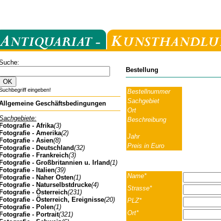
Suche:
Bestellung
Suchbegriff eingeben!
Bestellnummer
Sachgebiet
Allgemeine Geschäftsbedingungen
Ort
Sachgebiete:
Beschreibung
Fotografie - Afrika
(3)
Fotografie - Amerika
(2)
Jahr
Fotografie - Asien
(8)
Preis in Euro
Fotografie - Deutschland
(32)
Fotografie - Frankreich
(3)
Fotografie - Großbritannien u. Irland
(1)
Fotografie - Italien
(39)
Name*
Fotografie - Naher Osten
(1)
Fotografie - Naturselbstdrucke
(4)
Strasse*
Fotografie - Österreich
(231)
Fotografie - Österreich, Ereignisse
(20)
PLZ*
Fotografie - Polen
(1)
Ort*
Fotografie - Portrait
(321)