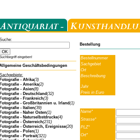
Suche:
Bestellung
Suchbegriff eingeben!
Bestellnummer
Sachgebiet
Allgemeine Geschäftsbedingungen
Ort
Sachgebiete:
Beschreibung
Fotografie - Afrika
(3)
Fotografie - Amerika
(2)
Jahr
Fotografie - Asien
(8)
Preis in Euro
Fotografie - Deutschland
(32)
Fotografie - Frankreich
(3)
Fotografie - Großbritannien u. Irland
(1)
Fotografie - Italien
(39)
Name*
Fotografie - Naher Osten
(1)
Fotografie - Naturselbstdrucke
(4)
Strasse*
Fotografie - Österreich
(231)
Fotografie - Österreich, Ereignisse
(20)
PLZ*
Fotografie - Polen
(1)
Ort*
Fotografie - Portrait
(321)