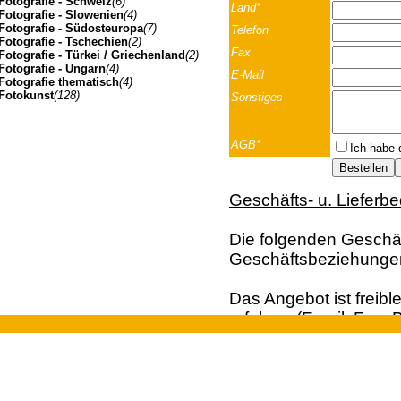
Fotografie - Schweiz
(6)
Land*
Fotografie - Slowenien
(4)
Fotografie - Südosteuropa
(7)
Telefon
Fotografie - Tschechien
(2)
Fax
Fotografie - Türkei / Griechenland
(2)
Fotografie - Ungarn
(4)
E-Mail
Fotografie thematisch
(4)
Fotokunst
(128)
Sonstiges
AGB*
Ich habe 
Geschäfts- u. Lieferb
Die folgenden Geschäft
Geschäftsbeziehunge
Das Angebot ist freibl
erfolgen (Email; Fax; B
Vertragsangebot. Die 
Johannes Müller | Franz-Josef-Strasse 19 | A-5020 Salzbu
der Bestellung dar. Ei
und Kunden aus dem A
Euro, behalten wir un