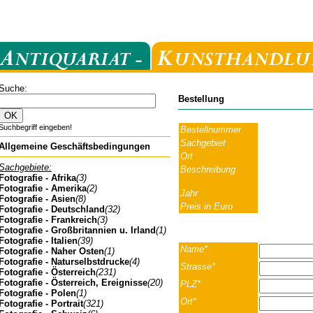
Suche:
Bestellung
Suchbegriff eingeben!
Bestellnummer
Sachgebiet
Allgemeine Geschäftsbedingungen
Ort
Sachgebiete:
Beschreibung
Fotografie - Afrika
(3)
Fotografie - Amerika
(2)
Jahr
Fotografie - Asien
(8)
Preis in Euro
Fotografie - Deutschland
(32)
Fotografie - Frankreich
(3)
Fotografie - Großbritannien u. Irland
(1)
Fotografie - Italien
(39)
Name*
Fotografie - Naher Osten
(1)
Fotografie - Naturselbstdrucke
(4)
Strasse*
Fotografie - Österreich
(231)
Fotografie - Österreich, Ereignisse
(20)
PLZ*
Fotografie - Polen
(1)
Ort*
Fotografie - Portrait
(321)