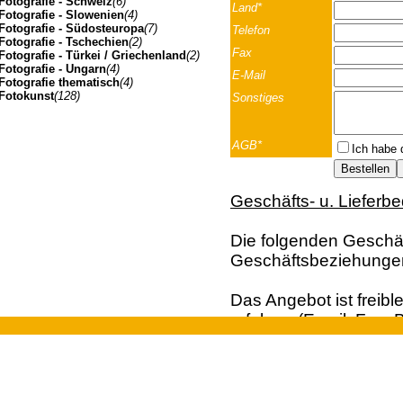
Fotografie - Schweiz
(6)
Land*
Fotografie - Slowenien
(4)
Fotografie - Südosteuropa
(7)
Telefon
Fotografie - Tschechien
(2)
Fax
Fotografie - Türkei / Griechenland
(2)
Fotografie - Ungarn
(4)
E-Mail
Fotografie thematisch
(4)
Fotokunst
(128)
Sonstiges
AGB*
Ich habe 
Geschäfts- u. Lieferb
Die folgenden Geschäft
Geschäftsbeziehunge
Das Angebot ist freibl
erfolgen (Email; Fax; B
Vertragsangebot. Die 
Johannes Müller | Franz-Josef-Strasse 19 | A-5020 Salzbu
der Bestellung dar. Ei
und Kunden aus dem A
Euro, behalten wir un