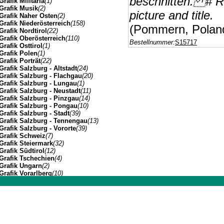
beschnitten. # Ra
Grafik Militaria
(1)
Grafik Musik
(2)
picture and title.
Grafik Naher Osten
(2)
Grafik Niederösterreich
(158)
(Pommern, Polan
Grafik Nordtirol
(22)
Grafik Oberösterreich
(110)
Bestellnummer:
S15717
Grafik Osttirol
(1)
Grafik Polen
(1)
Grafik Porträt
(22)
Grafik Salzburg - Altstadt
(24)
Grafik Salzburg - Flachgau
(20)
Grafik Salzburg - Lungau
(1)
Grafik Salzburg - Neustadt
(11)
Grafik Salzburg - Pinzgau
(14)
Grafik Salzburg - Pongau
(10)
Grafik Salzburg - Stadt
(39)
Grafik Salzburg - Tennengau
(13)
Grafik Salzburg - Vororte
(39)
Grafik Schweiz
(7)
Grafik Steiermark
(32)
Grafik Südtirol
(12)
Grafik Tschechien
(4)
Grafik Ungarn
(2)
Grafik Vorarlberg
(10)
Grafik Wien Gesamtansicht
(7)
Grafik Wien I
(3)
Johannes Müller | Franz-Josef-Strasse 19 | A-5020 Salzbu
Grafik Wien II
(1)
Grafik Wien VII
(1)
Grafik Wien XIV
(3)
Grafik Wien XIX
(8)