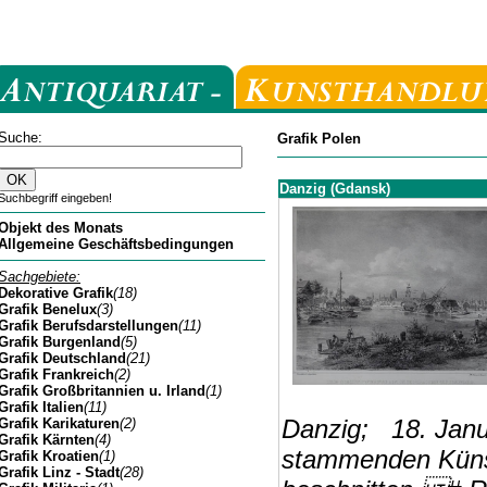
Suche:
Grafik Polen
Danzig (Gdansk)
Suchbegriff eingeben!
Objekt des Monats
Allgemeine Geschäftsbedingungen
Sachgebiete:
Dekorative Grafik
(18)
Grafik Benelux
(3)
Grafik Berufsdarstellungen
(11)
Grafik Burgenland
(5)
Grafik Deutschland
(21)
Grafik Frankreich
(2)
Grafik Großbritannien u. Irland
(1)
Grafik Italien
(11)
Danzig; 18. Janua
Grafik Karikaturen
(2)
Grafik Kärnten
(4)
stammenden Künstl
Grafik Kroatien
(1)
Grafik Linz - Stadt
(28)